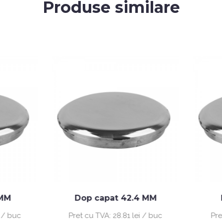
Produse similare
Dop capat 42.4 MM
Dop capat 12
Pret cu TVA:
28.81 lei / buc
Pret cu TVA:
18.13 le