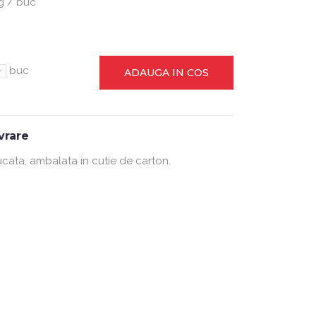
g / buc
-
buc
ADAUGA IN COS
ivrare
ucata, ambalata in cutie de carton.