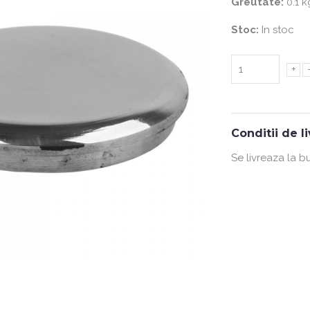
Greutate:
0.1 k
Stoc:
In stoc
+
Conditii de l
Se livreaza la b