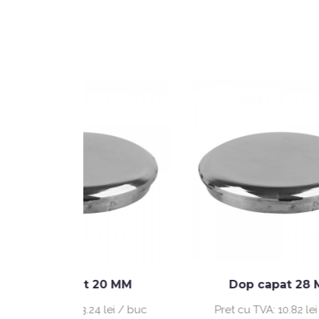
t 20 MM
Dop capat 28 MM
3.24 lei / buc
Pret cu TVA:
10.82 lei / buc