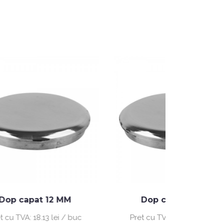
 MM
Dop capat 25 MM
i / buc
Pret cu TVA:
19.29 lei / buc
Pre