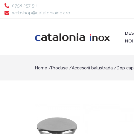
0758 257 511
webshop@cataloniainox.ro
DE
NOI
Home
Produse
Accesorii balustrada
Dop cap