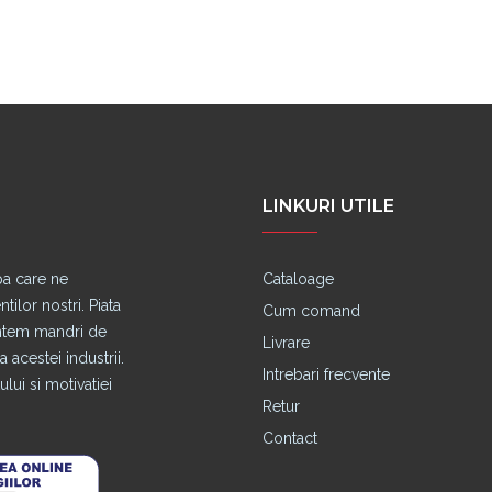
LINKURI UTILE
pa care ne
Cataloage
lor nostri. Piata
Cum comand
untem mandri de
Livrare
 acestei industrii.
Intrebari frecvente
lui si motivatiei
Retur
Contact