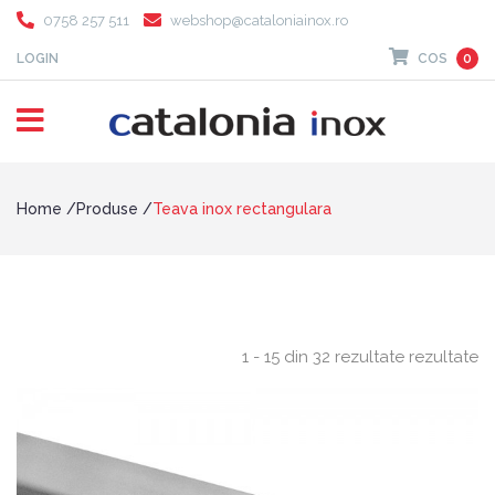
0758 257 511
webshop@cataloniainox.ro
LOGIN
COS
0
Home
Produse
Teava inox rectangulara
1 - 15 din 32 rezultate rezultate