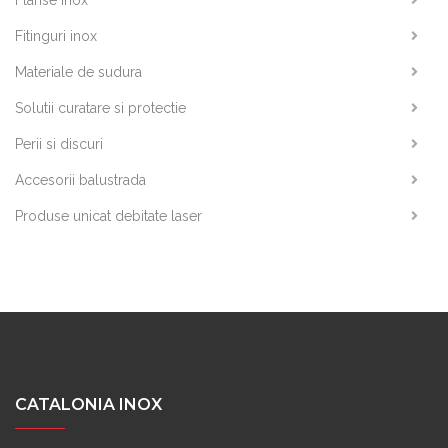
Flanse inox
Fitinguri inox
Materiale de sudura
Solutii curatare si protectie
Perii si discuri
Accesorii balustrada
Produse unicat debitate laser
CATALONIA INOX