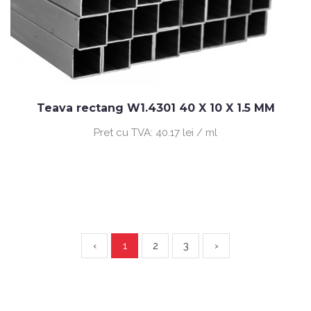
Teava rectang W1.4301 40 X 10 X 1.5 MM
Pret cu TVA:
40.17 lei / ml
‹
1
2
3
›