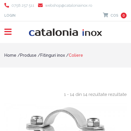
0758 257 511
webshop@cataloniainox.ro
LOGIN
COS
0
Home
Produse
Fitinguri inox
Coliere
1 - 14 din 14 rezultate rezultate