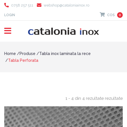
0758 257 511
webshop@cataloniainox.ro
LOGIN
COS
0
Home
Produse
Tabla inox laminata la rece
Tabla Perforata
1 - 4 din 4 rezultate rezultate