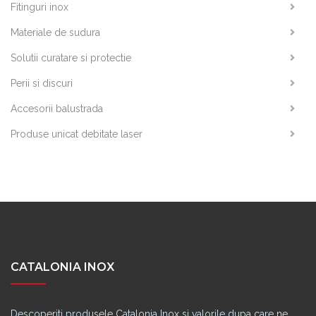
Fitinguri inox
Materiale de sudura
Solutii curatare si protectie
Perii si discuri
Accesorii balustrada
Produse unicat debitate laser
CATALONIA INOX
Descoperiti produsele Catalonia Inox si valorile dupa care ne