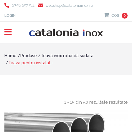
0758 257 511
webshop@cataloniainox.ro
LOGIN
COS
0
Home
Produse
Teava inox rotunda sudata
Teava pentru instalatii
1 - 15 din 50 rezultate rezultate