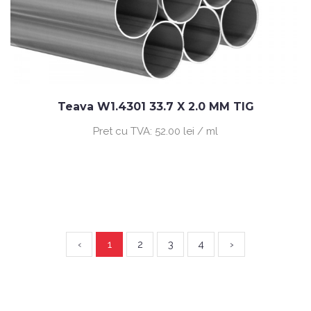
Teava W1.4301 33.7 X 2.0 MM TIG
Pret cu TVA:
52.00 lei / ml
‹
1
2
3
4
›