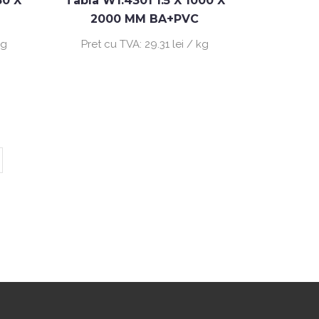
50 X
Tabla W1.4301 1.5 X 1000 X
2000 MM BA+PVC
kg
Pret cu TVA:
29.31 lei / kg