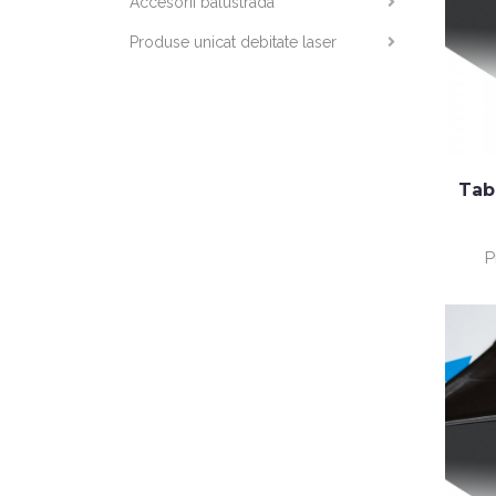
Accesorii balustrada
Produse unicat debitate laser
Tab
P