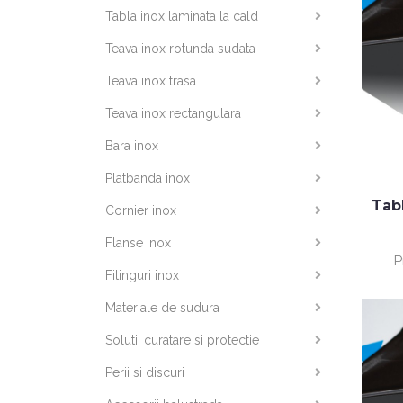
Tabla inox laminata la cald
Teava inox rotunda sudata
Teava inox trasa
Teava inox rectangulara
Bara inox
Platbanda inox
Tab
Cornier inox
Flanse inox
P
Fitinguri inox
Materiale de sudura
Solutii curatare si protectie
Perii si discuri