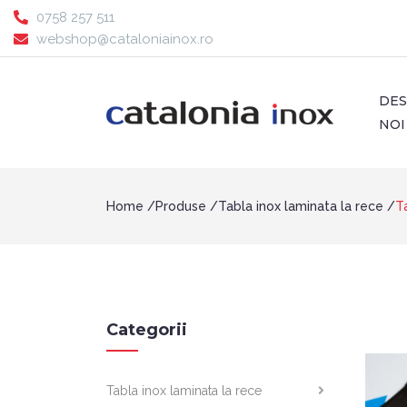
0758 257 511
webshop@cataloniainox.ro
DE
NOI
Home
Produse
Tabla inox laminata la rece
T
Categorii
Tabla inox laminata la rece