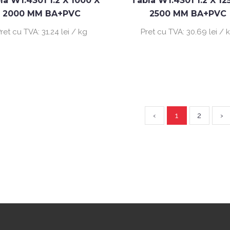
la W1.4301 1.2 X 1000 X
Tabla W1.4301 1.2 X 12
2000 MM BA+PVC
2500 MM BA+PVC
ret cu TVA:
31.24 lei / kg
Pret cu TVA:
30.69 lei / 
‹
1
2
›