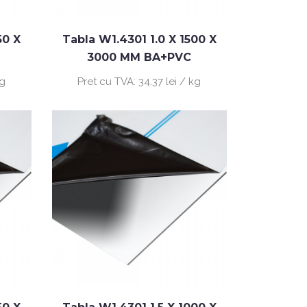
50 X
Tabla W1.4301 1.0 X 1500 X
3000 MM BA+PVC
kg
Pret cu TVA:
34.37 lei / kg