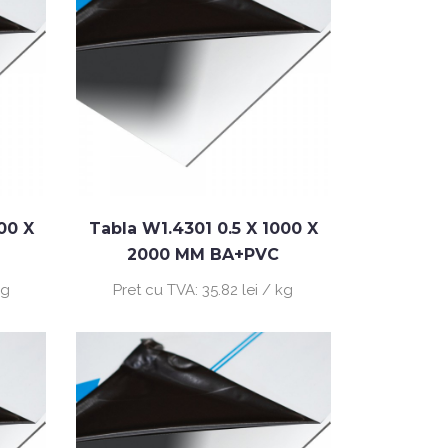
00 X
Tabla W1.4301 0.5 X 1000 X
2000 MM BA+PVC
kg
Pret cu TVA:
35.82 lei / kg