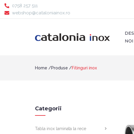
0758 257 511
webshop@cataloniainox.ro
DE
NOI
Home
Produse
Fitinguri inox
Categorii
Tabla inox laminata la rece