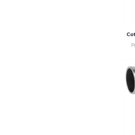
Cot
P