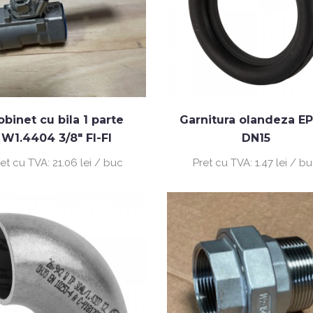
obinet cu bila 1 parte
Garnitura olandeza E
W1.4404 3/8" FI-FI
DN15
ret cu TVA:
21.06 lei / buc
Pret cu TVA:
1.47 lei / b