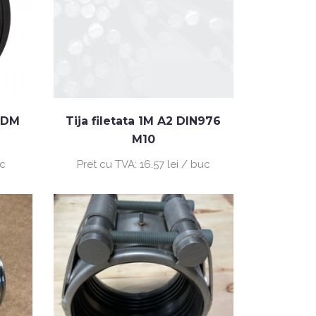
PDM
Tija filetata 1M A2 DIN976
M10
uc
Pret cu TVA:
16.57 lei / buc