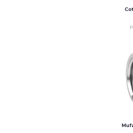
Cot
P
Mufa