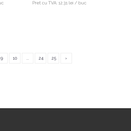
uc
Pret cu TVA:
12.31 lei / buc
9
10
...
24
25
›