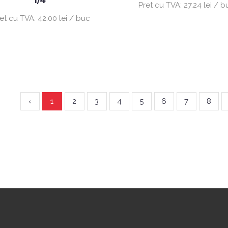
1/4"
Pret cu TVA:
27.24 lei / b
ret cu TVA:
42.00 lei / buc
‹
1
2
3
4
5
6
7
8