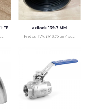
I-FE
axilock 139.7 MM
buc
Pret cu TVA:
1396.70 lei / buc