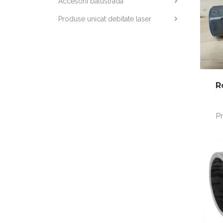
Accesorii balustrada
Produse unicat debitate laser
R
P