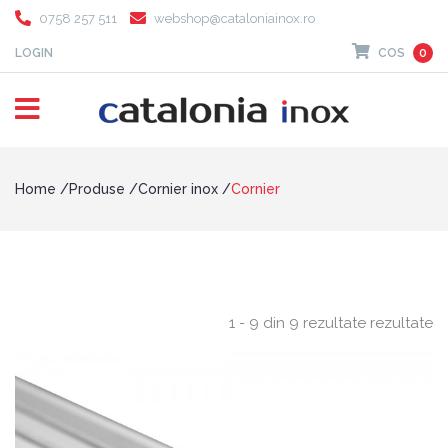
0758 257 511
webshop@cataloniainox.ro
LOGIN
COS
0
Home
Produse
Cornier inox
Cornier
1 - 9 din 9 rezultate rezultate