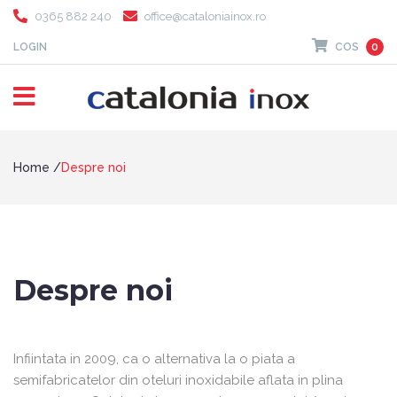
0365 882 240
office@cataloniainox.ro
LOGIN
COS
0
Home
Despre noi
Despre noi
Infiintata in 2009, ca o alternativa la o piata a
semifabricatelor din oteluri inoxidabile aflata in plina