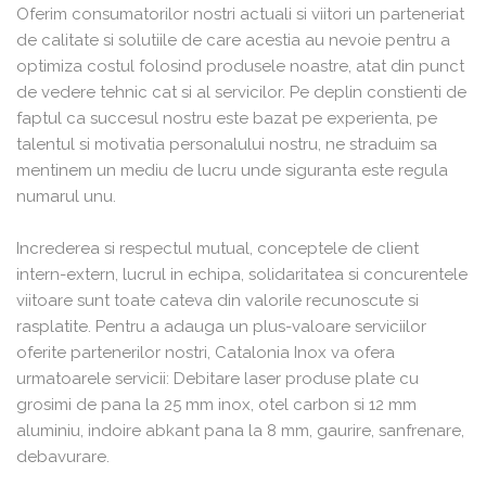
Oferim consumatorilor nostri actuali si viitori un parteneriat
de calitate si solutiile de care acestia au nevoie pentru a
optimiza costul folosind produsele noastre, atat din punct
de vedere tehnic cat si al servicilor. Pe deplin constienti de
faptul ca succesul nostru este bazat pe experienta, pe
talentul si motivatia personalului nostru, ne straduim sa
mentinem un mediu de lucru unde siguranta este regula
numarul unu.
Increderea si respectul mutual, conceptele de client
intern-extern, lucrul in echipa, solidaritatea si concurentele
viitoare sunt toate cateva din valorile recunoscute si
rasplatite. Pentru a adauga un plus-valoare serviciilor
oferite partenerilor nostri, Catalonia Inox va ofera
urmatoarele servicii: Debitare laser produse plate cu
grosimi de pana la 25 mm inox, otel carbon si 12 mm
aluminiu, indoire abkant pana la 8 mm, gaurire, sanfrenare,
debavurare.