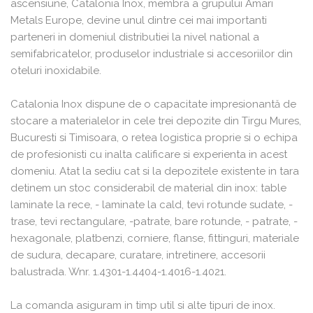
ascensiune, Catalonia Inox, membra a grupului Amari
Metals Europe, devine unul dintre cei mai importanti
parteneri in domeniul distributiei la nivel national a
semifabricatelor, produselor industriale si accesoriilor din
oteluri inoxidabile.
Catalonia Inox dispune de o capacitate impresionantă de
stocare a materialelor in cele trei depozite din Tirgu Mures,
Bucuresti si Timisoara, o retea logistica proprie si o echipa
de profesionisti cu inalta calificare si experienta in acest
domeniu. Atat la sediu cat si la depozitele existente in tara
detinem un stoc considerabil de material din inox: table
laminate la rece, - laminate la cald, tevi rotunde sudate, -
trase, tevi rectangulare, -patrate, bare rotunde, - patrate, -
hexagonale, platbenzi, corniere, flanse, fittinguri, materiale
de sudura, decapare, curatare, intretinere, accesorii
balustrada. Wnr. 1.4301-1.4404-1.4016-1.4021.
La comanda asiguram in timp util si alte tipuri de inox.