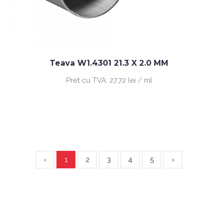
Teava W1.4301 21.3 X 2.0 MM
Pret cu TVA:
27.72 lei / ml
‹
1
2
3
4
5
›