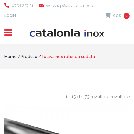
0758 257 511
webshop@cataloniainox.ro
LOGIN
COS
0
Home
Produse
Teava inox rotunda sudata
1 - 15 din 73 rezultate rezultate