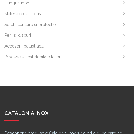
Fitinguri inox
Materiale de sudura
Solutii curatare si protectie
Perii si discuri
Accesorii balustrada
Produse unicat debitate laser
CATALONIA INOX
Descoperiti produsele Catalonia Inox si valorile dupa care ne