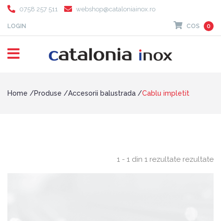
0758 257 511
webshop@cataloniainox.ro
LOGIN
COS
0
Home
Produse
Accesorii balustrada
Cablu impletit
1 - 1 din 1 rezultate rezultate