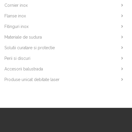
Cornier inox
Flanse inox
Fitinguri inox
Materiale de sudura
Solutii curatare si protectie
Perii si discuri
Accesorii balustrada
Produse unicat debitate laser