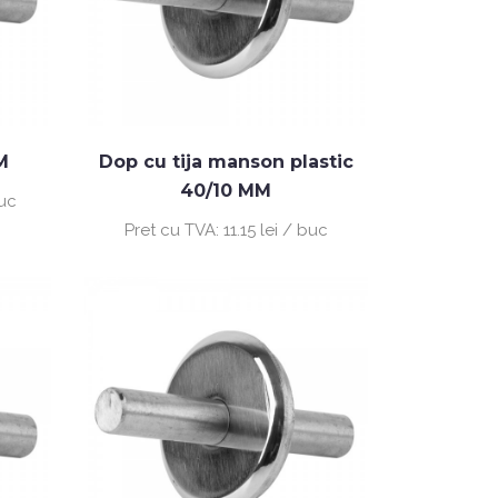
M
Dop cu tija manson plastic
40/10 MM
buc
Pret cu TVA:
11.15 lei / buc