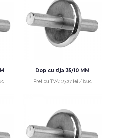
MM
Dop cu tija 35/10 MM
buc
Pret cu TVA:
19.27 lei / buc