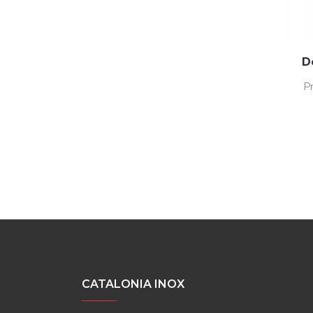
D
P
CATALONIA INOX