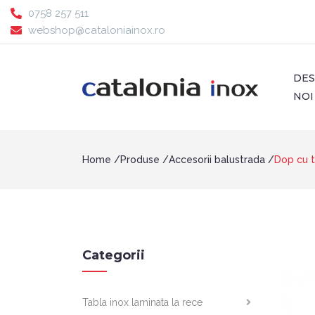
0758 257 511
webshop@cataloniainox.ro
DE
NOI
Home
Produse
Accesorii balustrada
Dop cu t
Categorii
Tabla inox laminata la rece