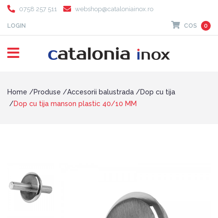
0758 257 511
webshop@cataloniainox.ro
LOGIN
COS
0
Home
Produse
Accesorii balustrada
Dop cu tija
Dop cu tija manson plastic 40/10 MM