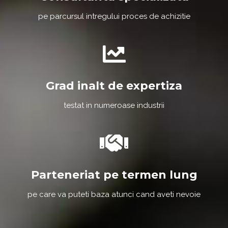
pe parcursul intregului proces de achizitie
Grad inalt de expertiza
testat in numeroase industrii
Parteneriat pe termen lung
pe care va puteti baza atunci cand aveti nevoie