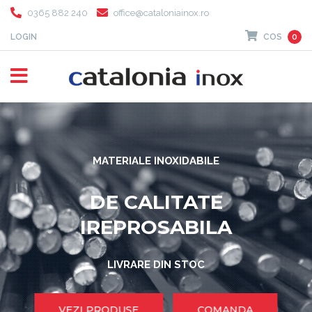
0365 882 240
office@cataloniainox.ro
LOGIN
COS
0
MATERIALE INOXIDABILE
DE CALITATE
IREPROSABILA
LIVRARE DIN STOC
VEZI PRODUSE
COMANDA