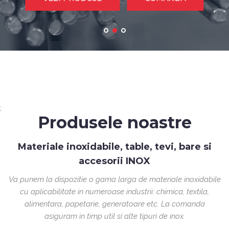
;
Produsele noastre
Materiale inoxidabile, table, tevi, bare si
accesorii INOX
Va punem la dispozitie o gama larga de materiale inoxidabile
cu aplicabilitate in numeroase industrii: chimica, textila,
alimentara, papetarie, generatoare etc. La comanda
asiguram in timp util si alte tipuri de inox.