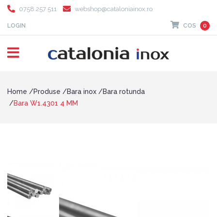
0758 257 511
webshop@cataloniainox.ro
LOGIN
COS
0
Home
Produse
Bara inox
Bara rotunda
Bara W1.4301 4 MM