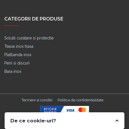
CATEGORII DE PRODUSE
Solutii curatare si protectie
Teava inox trasa
Platbanda inox
Perii si discuri
Bara inox
Termeni si conditii
Politica de confidentialitate
De ce cookie-uri?
Made with
in TGM by
Edris Digital Agency
. All Rights Reserved ©
2026 Catalonia Inox