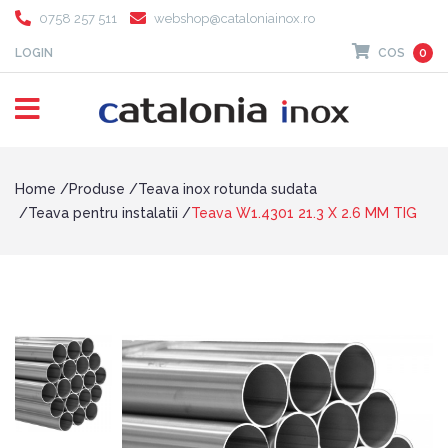
0758 257 511
webshop@cataloniainox.ro
LOGIN
COS
0
Home
Produse
Teava inox rotunda sudata
Teava pentru instalatii
Teava W1.4301 21.3 X 2.6 MM TIG