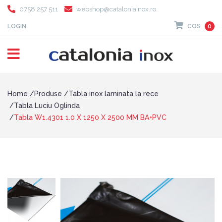
0758 257 511
webshop@cataloniainox.ro
LOGIN
COS
0
Home
Produse
Tabla inox laminata la rece
Tabla Luciu Oglinda
Tabla W1.4301 1.0 X 1250 X 2500 MM BA+PVC