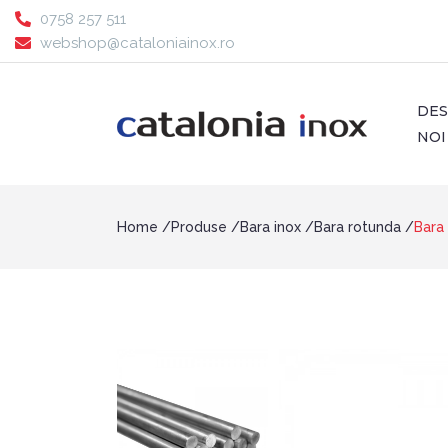
0758 257 511
webshop@cataloniainox.ro
DE
NOI
Home
Produse
Bara inox
Bara rotunda
Bara