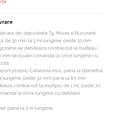
nda
ivrare
ridicare din depozitele Tg. Mures si Bucuresti,
ul de 30 mm la 3 ml lungime, peste 32 mm
rosime se debiteaza contracost la multiplu
70 mm se poate comanda la orice lungime cu
cost.
nsport propriu Catalonia Inox, pana la diametrul
ml lungime, peste 32 mm pana la 65 mm
teaza contracost la multiplu de 1 ml, peste 70
manda la orice lungime cu debitare
rier, pana la 2 m lungime.