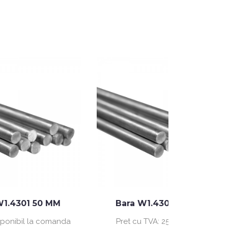
 MM
Bara W1.4301 100 MM
Ba
omanda
Pret cu TVA:
25.43 lei / kg
Produs