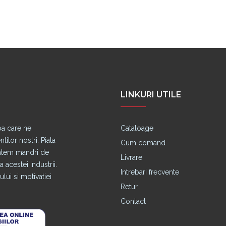
LINKURI UTILE
pa care ne
Cataloage
lor nostri. Piata
Cum comand
untem mandri de
Livrare
 acestei industrii.
Intrebari frecvente
lui si motivatiei
Retur
Contact