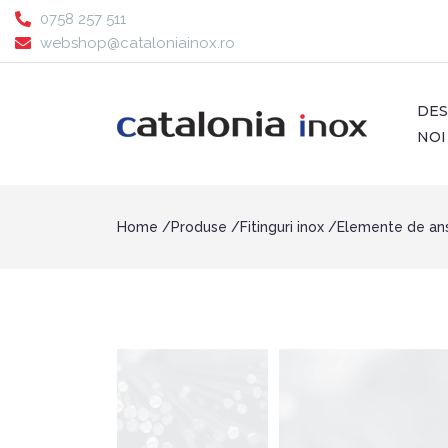
0758 257 511
webshop@cataloniainox.ro
DE
NOI
Home
Produse
Fitinguri inox
Elemente de an