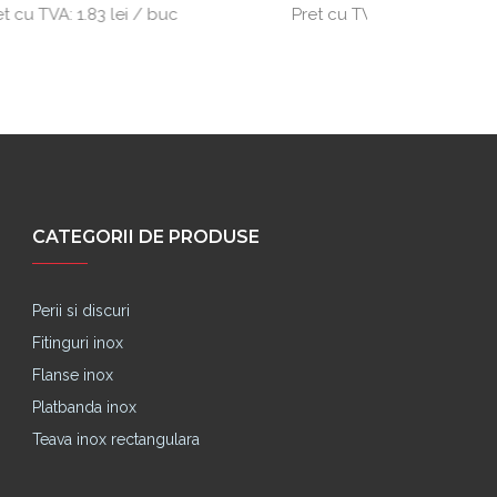
/ buc
Pret cu TVA:
17.16 lei / buc
Pret
CATEGORII DE PRODUSE
Perii si discuri
Fitinguri inox
Flanse inox
Platbanda inox
Teava inox rectangulara