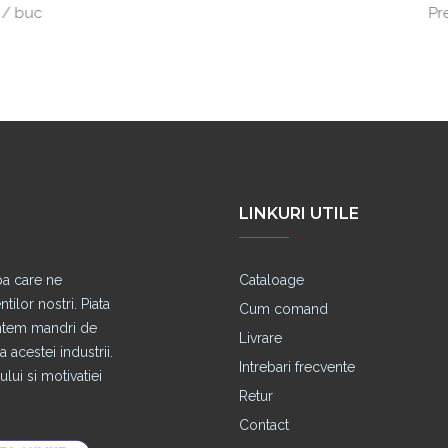
Pret cu TVA:
1.83 lei 
LINKURI UTILE
pa care ne
Cataloage
lor nostri. Piata
Cum comand
untem mandri de
Livrare
 acestei industrii.
Intrebari frecvente
lui si motivatiei
Retur
Contact