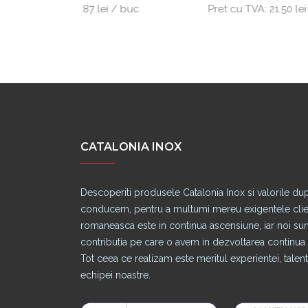
7 lei / buc
Pret cu TVA:
21.50 lei / buc
CATALONIA INOX
Descoperiti produsele Catalonia Inox si valorile du
conducem, pentru a multumi mereu exigentele clienti
romaneasca este in continua ascensiune, iar noi s
contributia pe care o avem in dezvoltarea continua a
Tot ceea ce realizam este meritul experientei, talentu
echipei noastre.