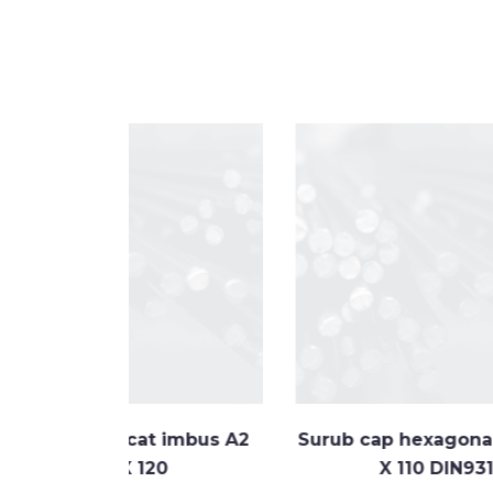
at imbus A2
Surub cap hexagonal A4 M20
120
X 110 DIN931