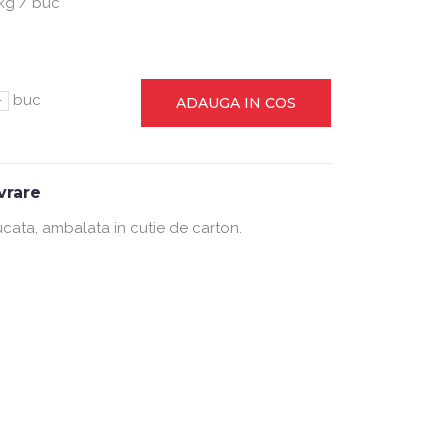
kg / buc
-
buc
ADAUGA IN COS
ivrare
ucata, ambalata in cutie de carton.