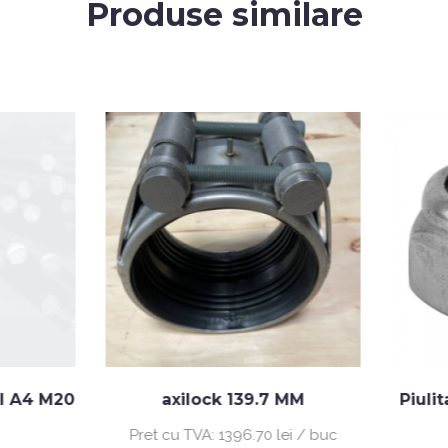
Produse similare
axilock 139.7 MM
Piulita autoblocanta
DIN985
Pret cu TVA:
1396.70 lei / buc