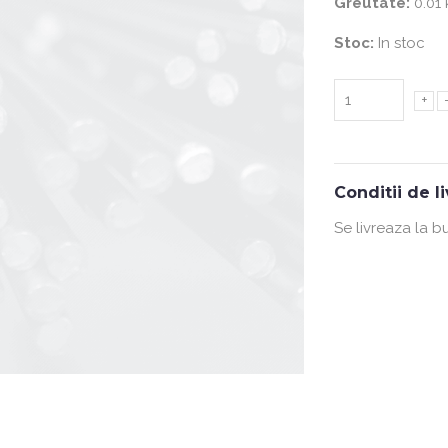
Greutate:
0.01 
Stoc:
In stoc
+
Conditii de l
Se livreaza la b