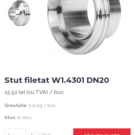
Stut filetat W1.4301 DN20
15.52 lei (cu TVA) / buc
Greutate:
0.11 kg / buc
Stoc:
In stoc
+
-
buc