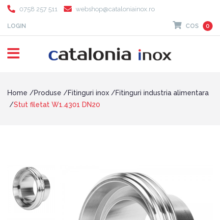
0758 257 511
webshop@cataloniainox.ro
LOGIN
COS
0
Home
Produse
Fitinguri inox
Fitinguri industria alimentara
Stut filetat W1.4301 DN20