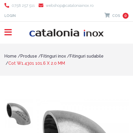
0758 257 511
webshop@cataloniainox.ro
LOGIN
COS
0
Home
Produse
Fitinguri inox
Fitinguri sudabile
Cot W1.4301 101.6 X 2.0 MM