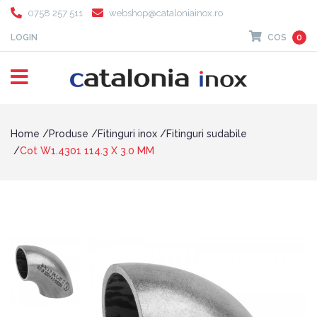
0758 257 511
webshop@cataloniainox.ro
LOGIN
COS
0
Home
Produse
Fitinguri inox
Fitinguri sudabile
Cot W1.4301 114.3 X 3.0 MM