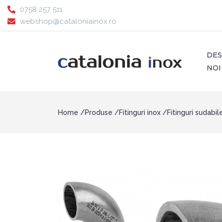
0758 257 511
webshop@cataloniainox.ro
DE
NOI
Home
Produse
Fitinguri inox
Fitinguri sudabil