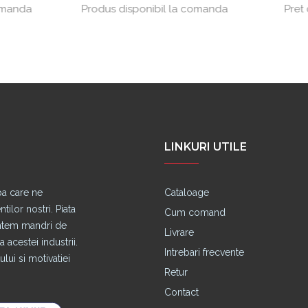
Produs disponibil la comanda
Pret cu TVA:
24.69 lei
LINKURI UTILE
pa care ne
Cataloage
lor nostri. Piata
Cum comand
untem mandri de
Livrare
 acestei industrii.
Intrebari frecvente
lui si motivatiei
Retur
Contact