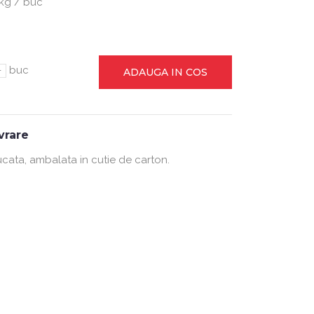
 kg / buc
-
buc
ADAUGA IN COS
ivrare
ucata, ambalata in cutie de carton.