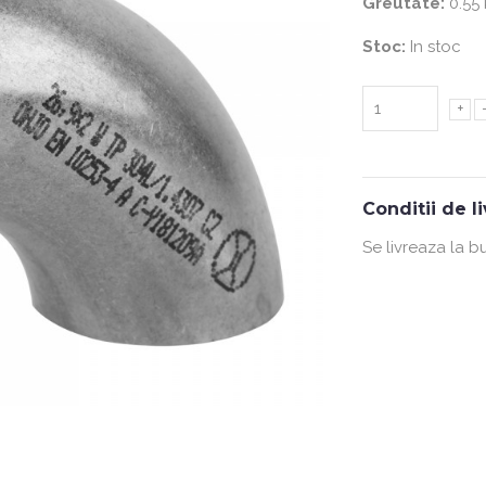
Greutate:
0.55
Stoc:
In stoc
+
Conditii de l
Se livreaza la b