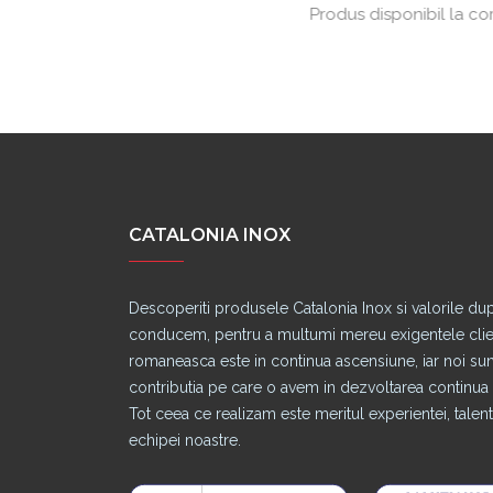
Produs disponibil la comanda
CATALONIA INOX
Descoperiti produsele Catalonia Inox si valorile du
conducem, pentru a multumi mereu exigentele clienti
romaneasca este in continua ascensiune, iar noi s
contributia pe care o avem in dezvoltarea continua a
Tot ceea ce realizam este meritul experientei, talentu
echipei noastre.