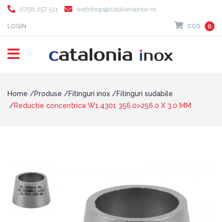
0758 257 511
webshop@cataloniainox.ro
LOGIN
COS
0
Home
Produse
Fitinguri inox
Fitinguri sudabile
Reductie concentrica W1.4301 356.0>256.0 X 3.0 MM