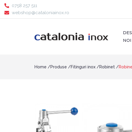
0758 257 511
webshop@cataloniainox.ro
DE
NOI
Home
Produse
Fitinguri inox
Robinet
Robin