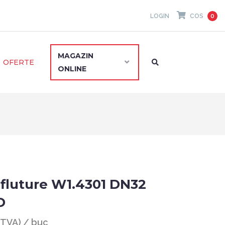
LOGIN
COS
0
MAGAZIN
OFERTE
ONLINE
 fluture W1.4301 DN32
D
u TVA) / buc