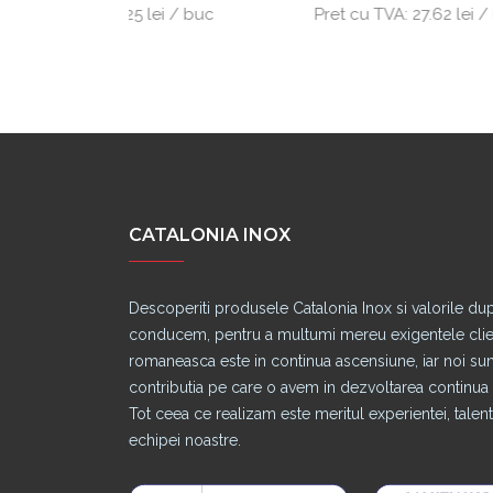
.25 lei / buc
Pret cu TVA:
27.62 lei / buc
CATALONIA INOX
Descoperiti produsele Catalonia Inox si valorile du
conducem, pentru a multumi mereu exigentele clienti
romaneasca este in continua ascensiune, iar noi s
contributia pe care o avem in dezvoltarea continua a
Tot ceea ce realizam este meritul experientei, talentu
echipei noastre.