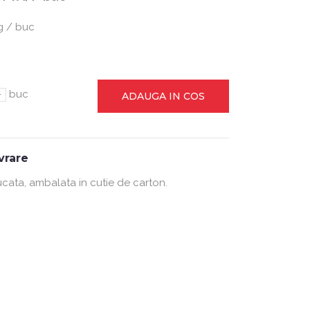
g / buc
-
buc
ADAUGA IN COS
ivrare
ucata, ambalata in cutie de carton.