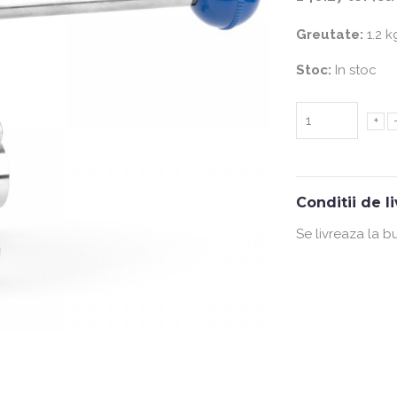
Greutate:
1.2 k
Stoc:
In stoc
+
Conditii de l
Se livreaza la b