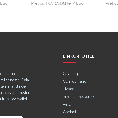
Pret cu TVA:
234.52 lei / buc
Pret cu TVA:
350.46 le
LINKURI UTILE
pa care ne
Cataloage
lor nostri. Piata
Cum comand
untem mandri de
Livrare
 acestei industrii.
Intrebari frecvente
lui si motivatiei
Retur
Contact