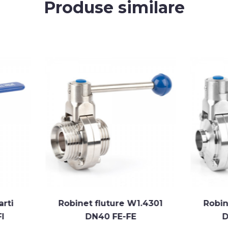
Produse similare
Robinet fluture W1.4301
Robinet fluture W1
DN40 FE-FE
DN80 SUD-SU