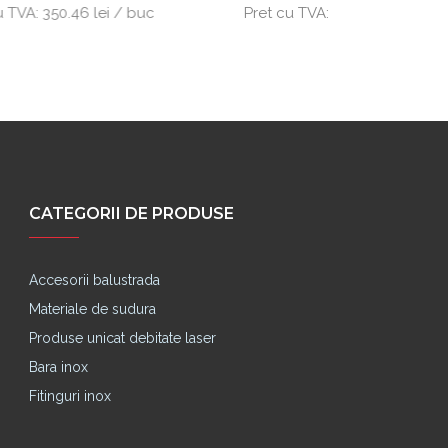
i / buc
Pret cu TVA:
33.08 lei / buc
Pret
CATEGORII DE PRODUSE
Accesorii balustrada
Materiale de sudura
Produse unicat debitate laser
Bara inox
Fitinguri inox