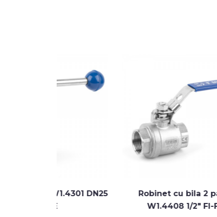
 W1.4301 DN25
Robinet cu bila 2 parti
E
W1.4408 1/2" FI-FI