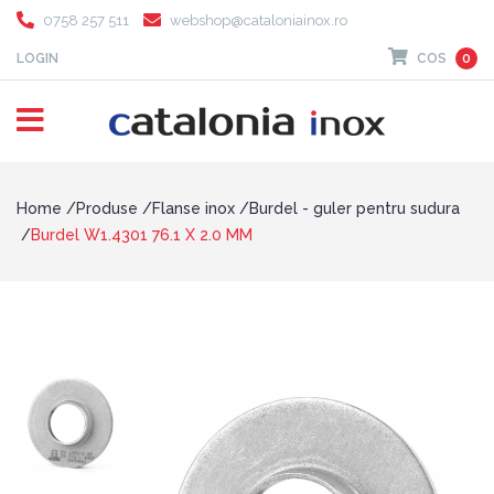
0758 257 511
webshop@cataloniainox.ro
LOGIN
COS
0
Home
Produse
Flanse inox
Burdel - guler pentru sudura
Burdel W1.4301 76.1 X 2.0 MM