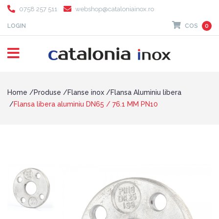
0758 257 511
webshop@cataloniainox.ro
LOGIN
COS
0
Home
Produse
Flanse inox
Flansa Aluminiu libera
Flansa libera aluminiu DN65 / 76.1 MM PN10