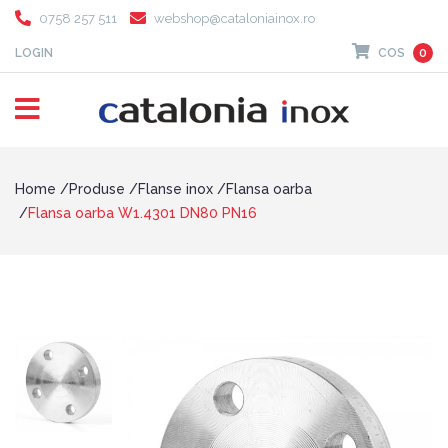
0758 257 511
webshop@cataloniainox.ro
LOGIN
COS
0
Home
Produse
Flanse inox
Flansa oarba
Flansa oarba W1.4301 DN80 PN16