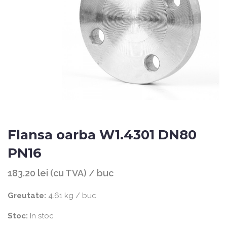
Flansa oarba W1.4301 DN80
PN16
183.20 lei (cu TVA) / buc
Greutate:
4.61 kg / buc
Stoc:
In stoc