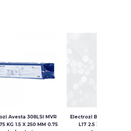
8LSI MVR
Electrozi Bohler AWS E308
Electr
0 MM 0.75
L17 2.5 X 300 MM 3.9
2.0 X