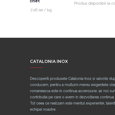
het
Produs disponibil la comanda
.26 lei / kg
CATALONIA INOX
Descoperiti produsele Catalonia Inox si valorile du
conducem, pentru a multumi mereu exigentele clienti
romaneasca este in continua ascensiune, iar noi s
contributia pe care o avem in dezvoltarea continua a
Tot ceea ce realizam este meritul experientei, talentu
echipei noastre.