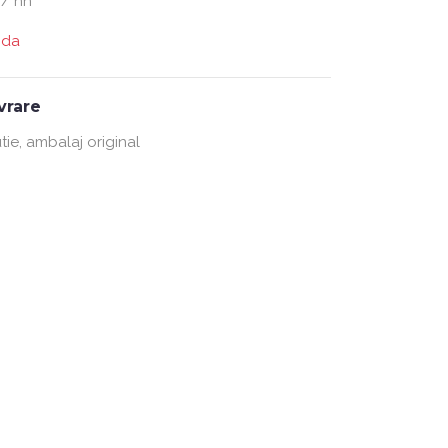
 / nn
nda
ivrare
tie, ambalaj original