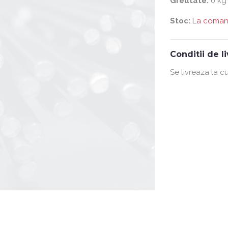
Greutate:
0 kg
Stoc:
La coma
Conditii de l
Se livreaza la cu