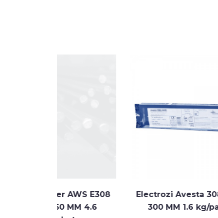
er AWS E308
Electrozi Avesta 308L 2.0 X
50 MM 4.6
300 MM 1.6 kg/pachet