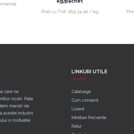
kg/pachet
kg/pachet
Pret cu TVA:
169.34 lei / kg
Pret cu TVA:
190.08 le
LINKURI UTILE
pa care ne
Cataloage
lor nostri. Piata
Cum comand
untem mandri de
Livrare
 acestei industrii.
Intrebari frecvente
lui si motivatiei
Retur