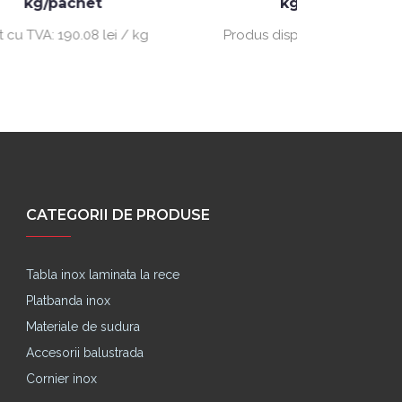
kg/pachet
Produ
i / kg
Produs disponibil la comanda
CATEGORII DE PRODUSE
Tabla inox laminata la rece
Platbanda inox
Materiale de sudura
Accesorii balustrada
Cornier inox