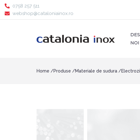
0758 257 511
webshop@cataloniainox.ro
DE
NOI
Home
Produse
Materiale de sudura
Electrozi