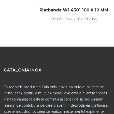
Platbanda W1.4301 100 X 10 MM
Pret cu TVA:
27.62 lei / kg
CATALONIA INOX
Descoperiti produsele Catalonia Inox si valorile dupa care ne
conducem, pentru a multumi mereu exigentele clientilor nostri.
Piata romaneasca este in continua ascensiune, iar noi suntem
mandri de contributia pe care o avem in dezvoltarea continua a
acestei industrii. Tot ceea ce realizam este meritul experientei,