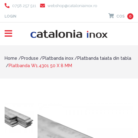
0758 257 511
webshop@cataloniainox.ro
LOGIN
COS
0
Home
Produse
Platbanda inox
Platbanda taiata din tabla
Platbanda W1.4301 50 X 8 MM