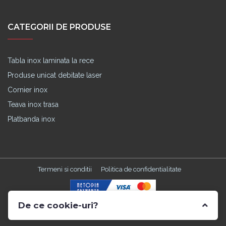
CATEGORII DE PRODUSE
Tabla inox laminata la rece
Produse unicat debitate laser
Cornier inox
Teava inox trasa
Platbanda inox
Termeni si conditii
Politica de confidentialitate
De ce cookie-uri?
Made with
in TGM by
Edris Digital Agency
. All Rights Reserved ©
2026 Catalonia Inox
Le utilizam pentru a optimiza functionalitatea site-ului web, a