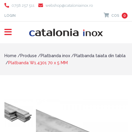
0758 257 511
webshop@cataloniainox.ro
LOGIN
COS
0
Home
Produse
Platbanda inox
Platbanda taiata din tabla
Platbanda W1.4301 70 x 5 MM