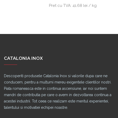
Pret cu TVA:
41.68 lei / kg
CATALONIA INOX
Descoperiti produsele Catalonia Inox si valorile dupa care ne
conducem, pentru a multumi mereu exigentele clientilor nostri.
Piata romaneasca este in continua ascensiune, iar noi suntem
mandri de contributia pe care o avem in dezvoltarea continua a
acestei industrii. Tot ceea ce realizam este meritul experientei,
talentului si motivatiei echipei noastre.