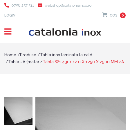
0758 257 511
webshop@cataloniainox.ro
LOGIN
COS
0
Home
Produse
Tabla inox laminata la cald
Tabla 2A (mata)
Tabla W1.4301 12.0 X 1250 X 2500 MM 2A