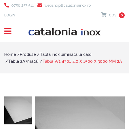
0758 257 511
webshop@cataloniainox.ro
LOGIN
COS
0
Home
Produse
Tabla inox laminata la cald
Tabla 2A (mata)
Tabla W1.4301 4.0 X 1500 X 3000 MM 2A