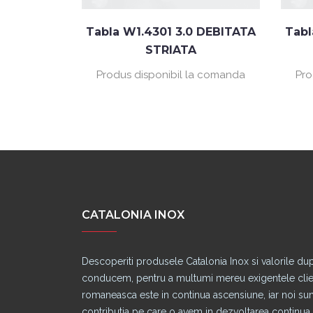
 DEBITATA
Tabla W1.4301 3.0 DEBITATA
Tabl
STRIATA
a comanda
Produs disponibil la comanda
Pro
CATALONIA INOX
Descoperiti produsele Catalonia Inox si valorile du
conducem, pentru a multumi mereu exigentele clienti
romaneasca este in continua ascensiune, iar noi s
contributia pe care o avem in dezvoltarea continua a