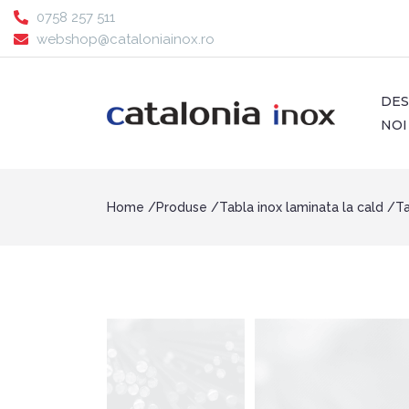
0758 257 511
webshop@cataloniainox.ro
DE
NOI
Home
Produse
Tabla inox laminata la cald
Ta