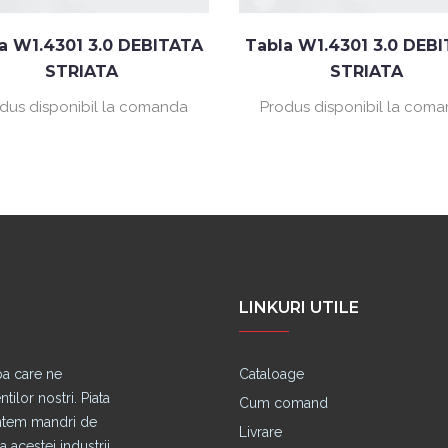
a W1.4301 3.0 DEBITATA
Tabla W1.4301 3.0 DEB
STRIATA
STRIATA
dus disponibil la comanda
Produs disponibil la com
LINKURI UTILE
pa care ne
Cataloage
lor nostri. Piata
Cum comand
untem mandri de
Livrare
 acestei industrii.