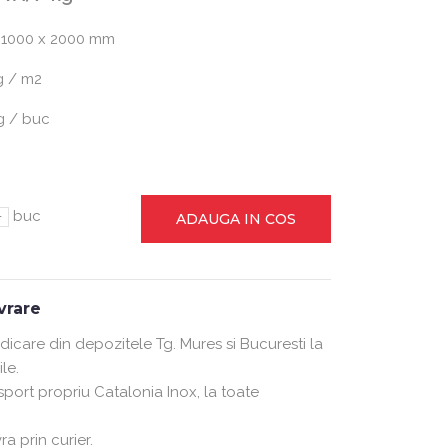
 1000 x 2000 mm
g / m2
g / buc
-
buc
ADAUGA IN COS
ivrare
ridicare din depozitele Tg. Mures si Bucuresti la
le.
nsport propriu Catalonia Inox, la toate
ra prin curier.