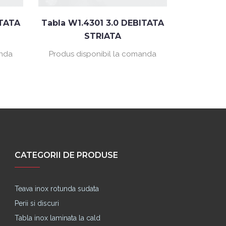
ITATA
Tabla W1.4301 3.0 DEBITATA
Tabla W1
STRIATA
anda
Produs disponibil la comanda
Produs d
CATEGORII DE PRODUSE
Teava inox rotunda sudata
Perii si discuri
Tabla inox laminata la cald