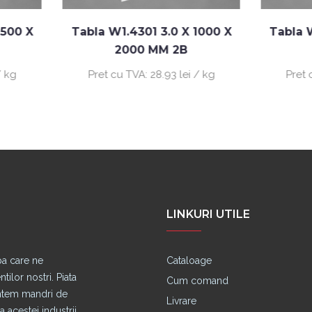
abla W1.4301 3.0 X 1000 X
Tabla W1.4404 1.5 X 
2000 MM 2B
2000 MM 2B
Pret cu TVA:
28.93 lei / kg
Pret cu TVA:
40.29 lei
LINKURI UTILE
pa care ne
Cataloage
lor nostri. Piata
Cum comand
untem mandri de
Livrare
 acestei industrii.