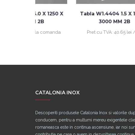
.0 X 1250 X
Tabla W1.4404 1.5 X 1500 X
T
 2B
3000 MM 2B
 la comanda
Pret cu TVA:
40.65 lei / kg
CATALONIA INOX
Descoperiti produsele Catalonia Inox si valorile du
conducem, pentru a multumi mereu exigentele clienti
romaneasca este in continua ascensiune, iar noi s
contributia pe care o avem in dezvoltarea continua a