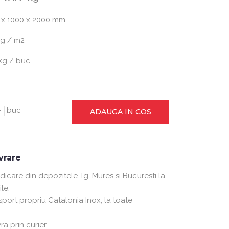
 x 1000 x 2000 mm
kg / m2
kg / buc
-
buc
ADAUGA IN COS
ivrare
ridicare din depozitele Tg. Mures si Bucuresti la
le.
nsport propriu Catalonia Inox, la toate
ra prin curier.