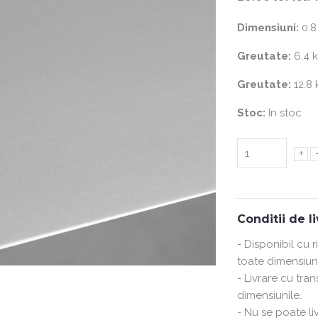
Dimensiuni:
0.8
Greutate:
6.4 
Greutate:
12.8 
Stoc:
In stoc
+
Conditii de l
- Disponibil cu 
toate dimensiuni
- Livrare cu tra
dimensiunile.
- Nu se poate liv