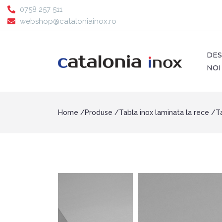
0758 257 511
webshop@cataloniainox.ro
DE
NOI
Home
Produse
Tabla inox laminata la rece
T