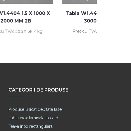
1000 X
Tabla W1.4404 1.0 X 1500 X
Tabla 
3000 MM 2B
 / kg
Pret cu TVA:
44.55 lei / kg
Pret
CATEGORII DE PRODUSE
Produse unicat debitate laser
Tabla inox laminata la cald
Teava inox rectangulara