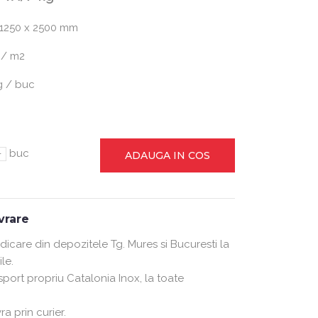
 1250 x 2500 mm
 / m2
g / buc
-
buc
ADAUGA IN COS
ivrare
ridicare din depozitele Tg. Mures si Bucuresti la
le.
nsport propriu Catalonia Inox, la toate
ra prin curier.