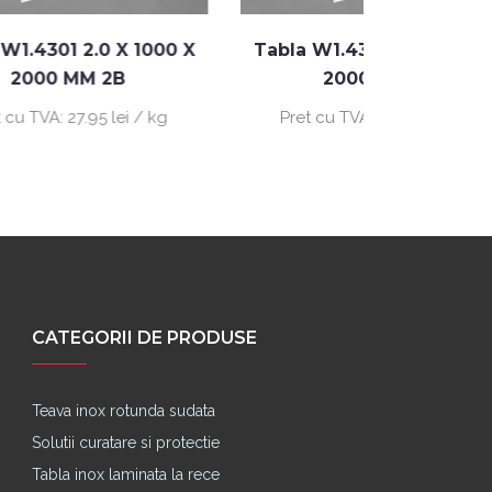
1000 X
Tabla W1.4301 0.8 X 1000 X
Tabla 
2000 MM 2B
 / kg
Pret cu TVA:
28.06 lei / kg
Pret
CATEGORII DE PRODUSE
Teava inox rotunda sudata
Solutii curatare si protectie
Tabla inox laminata la rece