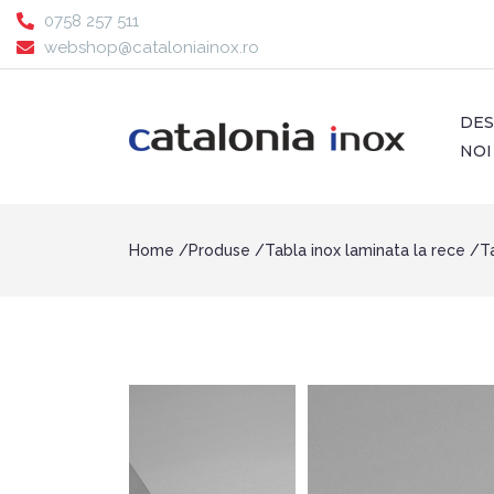
0758 257 511
webshop@cataloniainox.ro
DE
NOI
Home
Produse
Tabla inox laminata la rece
T