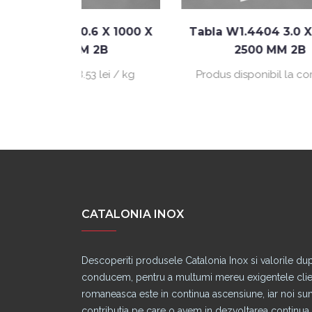
.6 X 1000 X
Tabla W1.4404 3.0 X 1250 X
T
 2B
2500 MM 2B
53 lei / kg
Produs disponibil la comanda
CATALONIA INOX
Descoperiti produsele Catalonia Inox si valorile du
conducem, pentru a multumi mereu exigentele clienti
romaneasca este in continua ascensiune, iar noi s
contributia pe care o avem in dezvoltarea continua a