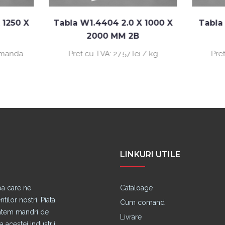
abla W1.4404 2.0 X 1000 X
Tabla W1.4301 2.0 X 
2000 MM 2B
2000 MM 2B
Pret cu TVA:
27.57 lei / kg
Pret cu TVA:
27.95 lei
LINKURI UTILE
pa care ne
Cataloage
lor nostri. Piata
Cum comand
untem mandri de
Livrare
 acestei industrii.