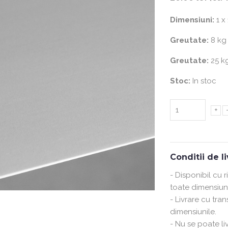
Dimensiuni:
1 x
Greutate:
8 kg
Greutate:
25 k
Stoc:
In stoc
+
Conditii de l
- Disponibil cu 
toate dimensiuni
- Livrare cu tra
dimensiunile.
- Nu se poate liv