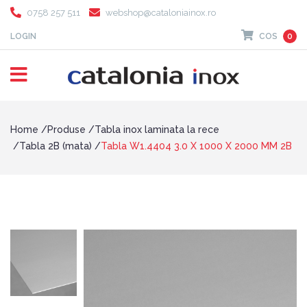
0758 257 511
webshop@cataloniainox.ro
LOGIN
COS
0
Home
Produse
Tabla inox laminata la rece
Tabla 2B (mata)
Tabla W1.4404 3.0 X 1000 X 2000 MM 2B