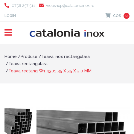
0758 257 511
webshop@cataloniainox.ro
LOGIN
COS
0
Home
Produse
Teava inox rectangulara
Teava rectangulara
Teava rectang W1.4301 35 X 35 X 2.0 MM