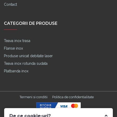
Contact
CATEGORII DE PRODUSE
Teava inox trasa
Flanse inox
Produse unicat debitate laser
Teava inox rotunda sudata
Platbanda inox
Termeni si conditii
Politica de confidentialitate
De ce cookie-uri?
Made with
in TGM by
Edris Digital Agency
. All Rights Reserved ©