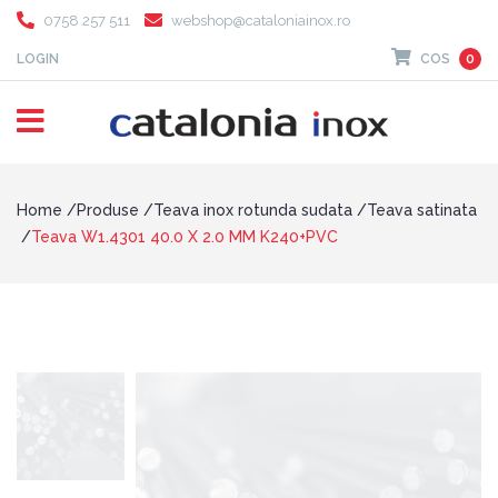
0758 257 511
webshop@cataloniainox.ro
LOGIN
COS
0
Home
Produse
Teava inox rotunda sudata
Teava satinata
Teava W1.4301 40.0 X 2.0 MM K240+PVC