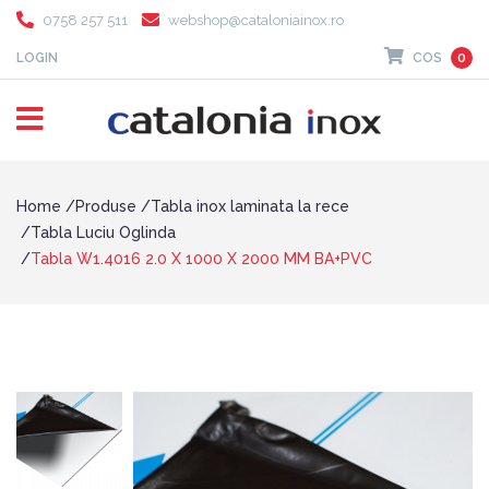
0758 257 511
webshop@cataloniainox.ro
LOGIN
COS
0
Home
Produse
Tabla inox laminata la rece
Tabla Luciu Oglinda
Tabla W1.4016 2.0 X 1000 X 2000 MM BA+PVC