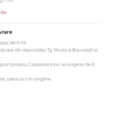
g / ml
nda
ivrare
plu de 6 ml.
ridicare din depozitele Tg. Mures si Bucuresti la
.
nsport propriu Catalonia Inox, la lungime de 6
rier, pana la 2 m lungime.