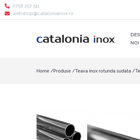
0758 257 511
webshop@cataloniainox.ro
DE
NOI
Home
Produse
Teava inox rotunda sudata
Te