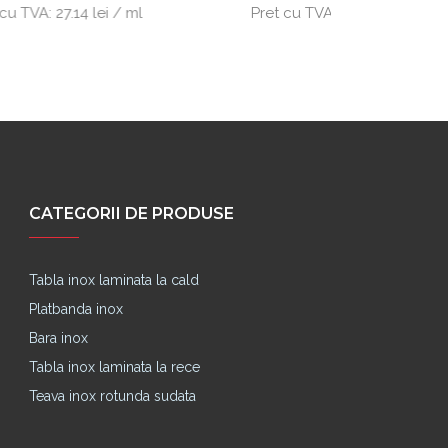
 / ml
Pret cu TVA:
37.25 lei / ml
Pre
CATEGORII DE PRODUSE
Tabla inox laminata la cald
Platbanda inox
Bara inox
Tabla inox laminata la rece
Teava inox rotunda sudata