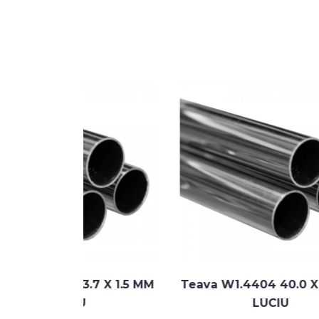
3.7 X 1.5 MM
Teava W1.4404 40.0 X 1.5 MM
T
U
LUCIU