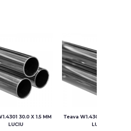
X 1.5 MM
Teava W1.4301 40.0 X 1.5 MM
Teava 
LUCIU