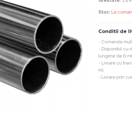
Greutate:
3.4 k
Stoc:
La coma
Conditii de l
- Comanda multi
- Disponibil cu 
lungime de 6 ml
- Livrare cu tra
ml.
- Livrare prin cu