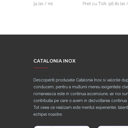
.91 lei / ml
Pret cu TVA:
96.81 lei / ml
CATALONIA INOX
Descoperiti produsele Catalonia Inox si valorile du
conducem, pentru a multumi mereu exigentele clienti
romaneasca este in continua ascensiune, iar noi s
contributia pe care o avem in dezvoltarea continua a
Tot ceea ce realizam este meritul experientei, talentu
echipei noastre.