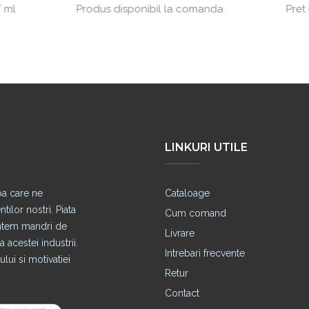
Produs disponibil la comanda
Pret cu TVA:
27.14 lei
LINKURI UTILE
pa care ne
Cataloage
lor nostri. Piata
Cum comand
untem mandri de
Livrare
 acestei industrii.
Intrebari frecvente
lui si motivatiei
Retur
Contact