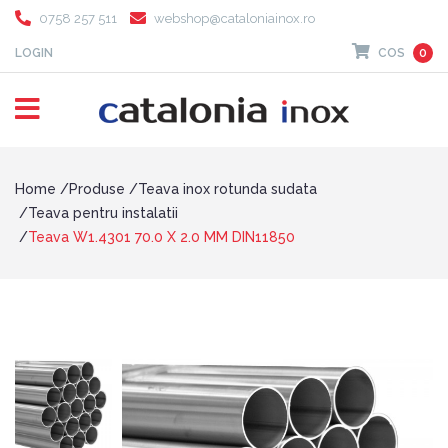
0758 257 511
webshop@cataloniainox.ro
LOGIN
COS
0
Home
Produse
Teava inox rotunda sudata
Teava pentru instalatii
Teava W1.4301 70.0 X 2.0 MM DIN11850