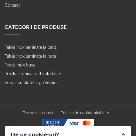
Contact
CATEGORII DE PRODUSE
Tabla inox laminata la cald
Tabla inox laminata la rece
Teava inox trasa
Produse unicat debitate laser
Solutii curatare si protectie
Termeni si conditii
Politica de confidentialitate
De ce cookie-uri?
Made with
in TGM by
Edris Digital Agency
. All Rights Reserved ©