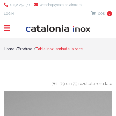
0758 257 511
webshop@cataloniainox.ro
LOGIN
COS
0
Home
Produse
Tabla inox laminata la rece
76 - 79 din 79 rezultate rezultate