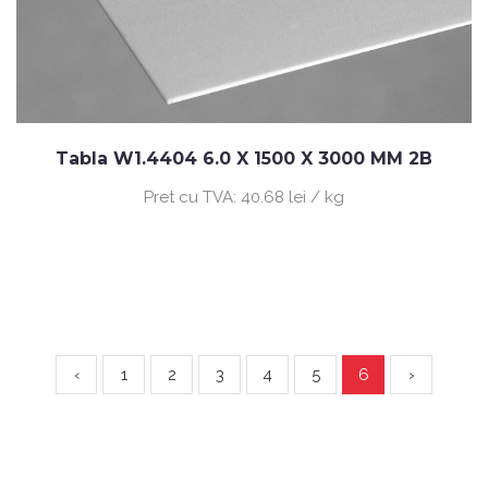
Tabla W1.4404 6.0 X 1500 X 3000 MM 2B
Pret cu TVA:
40.68 lei / kg
‹
1
2
3
4
5
6
›