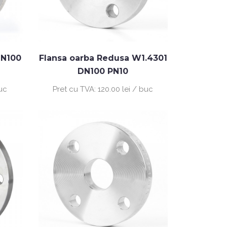
DN100
Flansa oarba Redusa W1.4301
DN100 PN10
buc
Pret cu TVA:
120.00 lei / buc