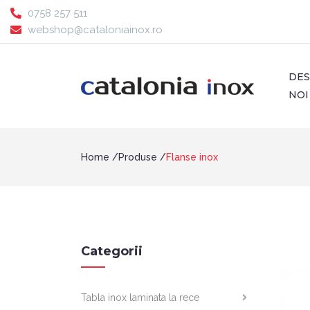
0758 257 511
webshop@cataloniainox.ro
DE
NOI
Home
Produse
Flanse inox
Categorii
Tabla inox laminata la rece