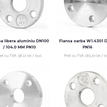
sa libera aluminiu DN100
Flansa oarba W1.4301 
/ 104.0 MM PN10
PN16
ret cu TVA:
58.22 lei / buc
Pret cu TVA:
183.20 lei / 