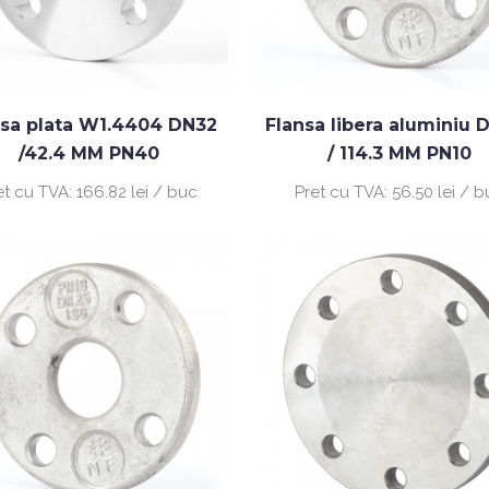
nsa plata W1.4404 DN32
Flansa libera aluminiu 
/42.4 MM PN40
/ 114.3 MM PN10
et cu TVA:
166.82 lei / buc
Pret cu TVA:
56.50 lei / 