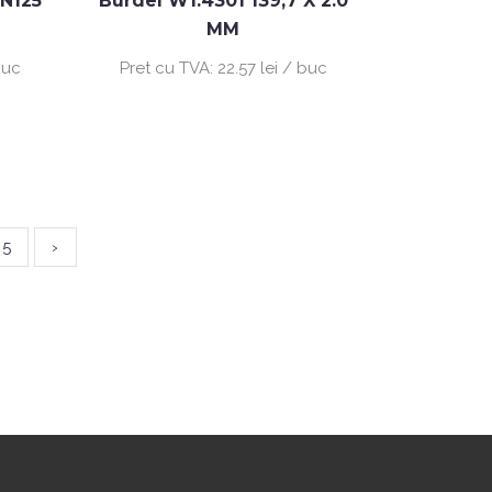
DN125
Burdel W1.4301 139,7 X 2.0
MM
buc
Pret cu TVA:
22.57 lei / buc
5
›