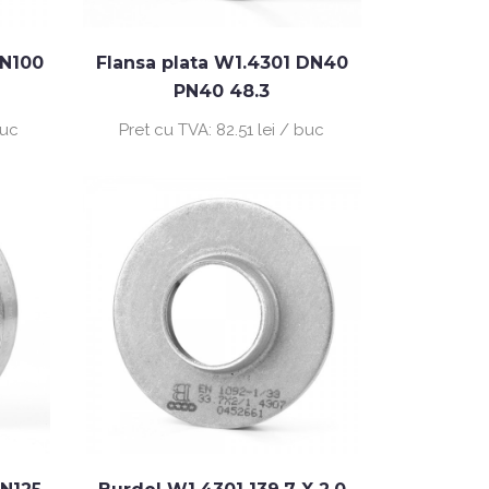
DN100
Flansa plata W1.4301 DN40
PN40 48.3
buc
Pret cu TVA:
82.51 lei / buc