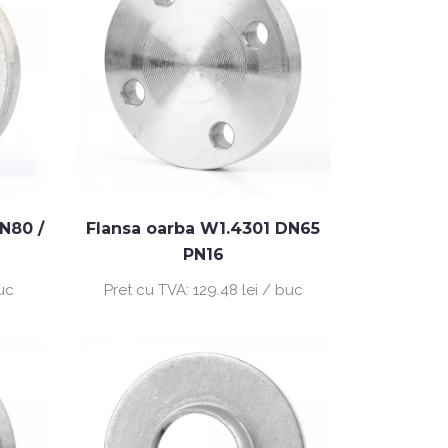
DN80 /
Flansa oarba W1.4301 DN65
PN16
buc
Pret cu TVA:
129.48 lei / buc