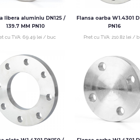
a libera aluminiu DN125 /
Flansa oarba W1.4301 
139.7 MM PN10
PN16
et cu TVA:
69.49 lei / buc
Pret cu TVA:
210.82 lei / 