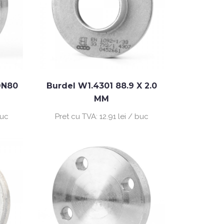
DN80
Burdel W1.4301 88.9 X 2.0
MM
buc
Pret cu TVA:
12.91 lei / buc