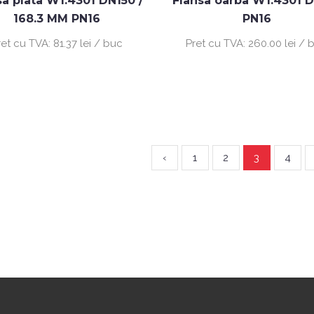
sa plata W1.4301 DN150 /
Flansa oarba W1.4301 
168.3 MM PN16
PN16
ret cu TVA:
81.37 lei / buc
Pret cu TVA:
260.00 lei / 
‹
1
2
3
4